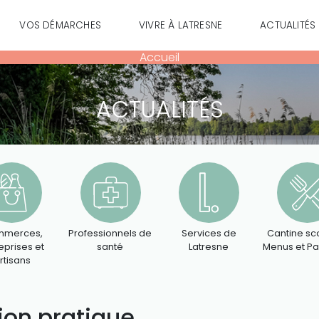
VOS DÉMARCHES
VIVRE À LATRESNE
ACTUALITÉS
Accueil
ACTUALITÉS
merces,
Professionnels de
Services de
Cantine sco
eprises et
santé
Latresne
Menus et P
rtisans
ion pratique