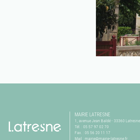
MAIRIE LATRESNE
1, avenue Jean Baldé
-
33360
Latresne
Tél. :
05 57 97 02 70
Fax. :
05 56 20 11 17
Mail :
mairie@mairie-latresne.fr