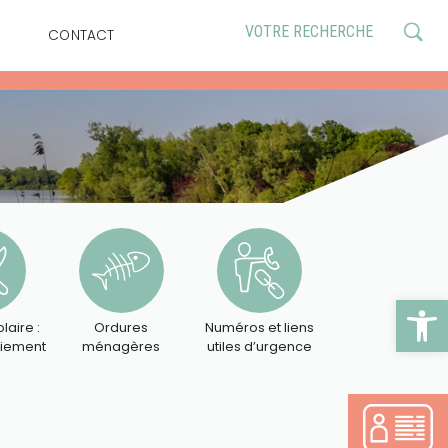
CONTACT
Ouv
laire :
Ordures
Numéros et liens
aiement
ménagères
utiles d’urgence