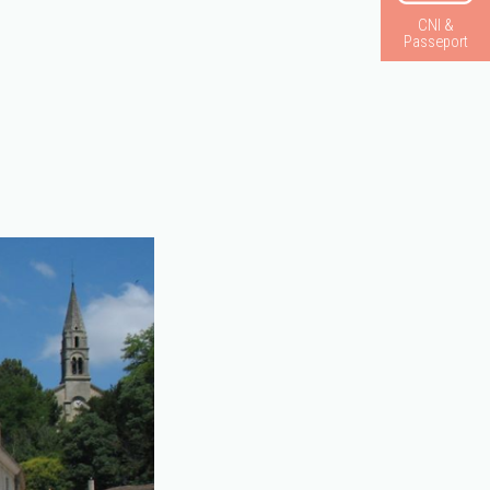
CNI &
Passeport