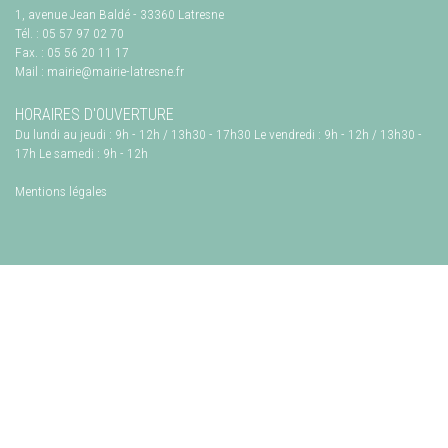
1, avenue Jean Baldé
-
33360
Latresne
Tél. :
05 57 97 02 70
Fax. :
05 56 20 11 17
Mail :
mairie@mairie-latresne.fr
HORAIRES D'OUVERTURE
Du lundi au jeudi : 9h - 12h / 13h30 - 17h30 Le vendredi : 9h - 12h / 13h30 -
17h Le samedi : 9h - 12h
Mentions légales