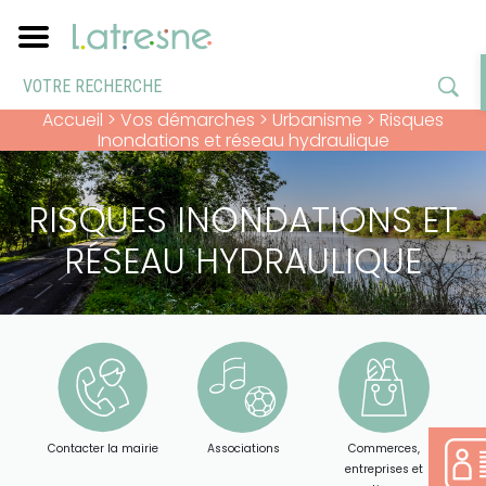
Accueil
>
Vos démarches
>
Urbanisme
>
Risques
Inondations et réseau hydraulique
RISQUES INONDATIONS ET
RÉSEAU HYDRAULIQUE
Contacter la mairie
Associations
Commerces,
entreprises et