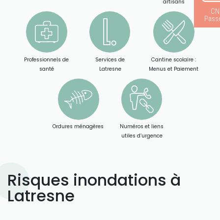
artisans
CN
Pass
Professionnels de
Services de
Cantine scolaire :
santé
Latresne
Menus et Paiement
Ordures ménagères
Numéros et liens
utiles d’urgence
Risques inondations à
Latresne