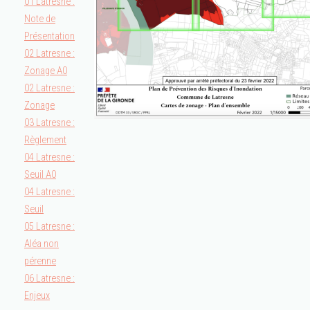
01 Latresne :
Note de
Présentation
02 Latresne :
Zonage A0
02 Latresne :
Zonage
03 Latresne :
Règlement
04 Latresne :
Seuil A0
04 Latresne :
Seuil
05 Latresne :
Aléa non
pérenne
06 Latresne :
Enjeux