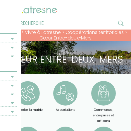
Accueil
>
Vivre à Latresne
>
Coopérations territoriales
>
Cœur Entre-deux-Mers
CŒUR ENTRE-DEUX-MERS
Contacter la mairie
Associations
Commerces,
entreprises et
artisans