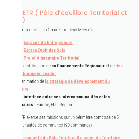
Le PETR ( Pôle d’équilibre Territorial et
Rural )
Le Pôle Territorial du Cœur Entre-deux-Mers c’est :
Un
Espace Info Entreprendre
Un
Espace Droit des Sols
Un
Projet Alimentaire Territorial
La mobilisation de
co financements Régionaux
et de
des
fonds Européen Leader
L’animation de
la stratégie de développement du
territoire
Un
interface entre ses intercommunalités et les
partenaires
: Europe, Etat, Région
Le PETR exerce ses missions sur un périmètre composé de 5
communautés de communes (90 communes) .
La plaquette du Pôle Territorial
Le projet de Territoire