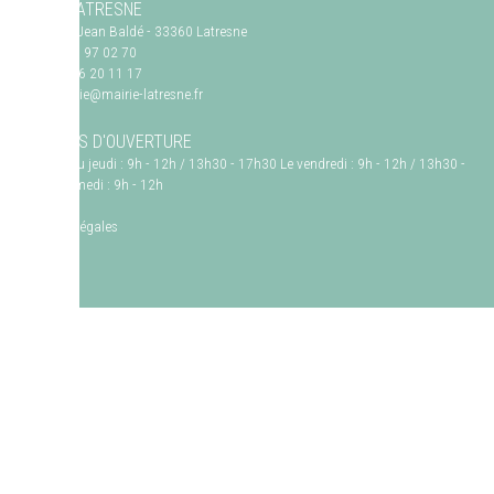
MAIRIE LATRESNE
1, avenue Jean Baldé
-
33360
Latresne
Tél. :
05 57 97 02 70
Fax. :
05 56 20 11 17
Mail :
mairie@mairie-latresne.fr
HORAIRES D'OUVERTURE
Du lundi au jeudi : 9h - 12h / 13h30 - 17h30 Le vendredi : 9h - 12h / 13h30 -
17h Le samedi : 9h - 12h
Mentions légales