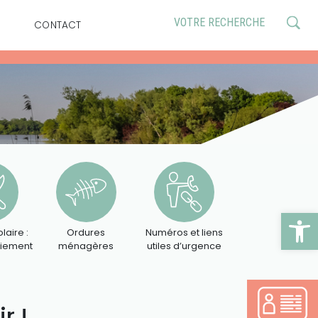
CONTACT
Ouv
laire :
Ordures
Numéros et liens
aiement
ménagères
utiles d’urgence
r !