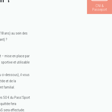
CNI &
Passeport
-18 ans) au sein des
ant) ?
t – mise en place par
sportive et utilisable
u ci-dessous), il vous
tée et de la
nt familial.
es 50 € du Pass’Sport
quittée fera
AS sera effectuée.