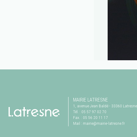
MAIRIE LATRESNE
1, avenue Jean Baldé
-
33360
Latresne
Tél. :
05 57 97 02 70
Fax. :
05 56 20 11 17
Mail :
mairie@mairie-latresne.fr