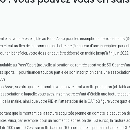
ifier si vous êtes éligible au Pass Asso pour les inscriptions de vos enfants (3
s et culturelles de la commune de Latresne (à hauteur d’une inscription par enf
 pour en bénéficier, votre dossier peut être déposé en mairie jusqu’à fin juin 2022.
lable au Pass’Sport (nouvelle allocation de rentrée sportive de 50 € par enfan
es sports – pour financer tout ou partie de son inscription dans une association 
22).
s Asso, si votre quotient familial vous ouvre droit à cette prestation (cf. tablea
’association à laquelle vous avez inscrit votre enfant d’établir une facture acquit
l de la mairie, ainsi que votre RIB et l’attestation de la CAF où figure votre quotie
portant que le montant de la facture acquittée prenne en compte la déduction d
icié. Ainsi, par exemple, pour un montant d’adhésion de 150 euros, la facture ac
 de 100 euros. C’est sur cette base de 100 euros que la prise en charge du CC