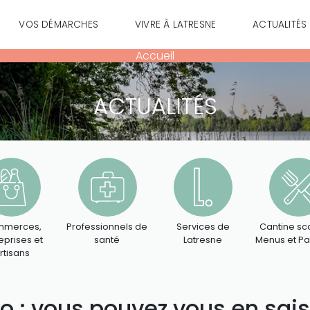
VOS DÉMARCHES
VIVRE À LATRESNE
ACTUALITÉS
Accueil
ACTUALITÉS
merces,
Professionnels de
Services de
Cantine sco
eprises et
santé
Latresne
Menus et P
rtisans
o : vous pouvez vous en saisi