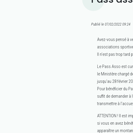
Publié le 07/02/2022 09:24
Avez-vous pensé à vér
associations sportive
Il n’est pas trop tard
Le Pass Asso est cumu
le Ministère chargé d
jusqu’au 28 février 20
Pour bénéficier du Pas
suffit de demander à l
transmettre à l’accuei
ATTENTION ! Il est im
si vous en avez bénéf
apparaître un montant