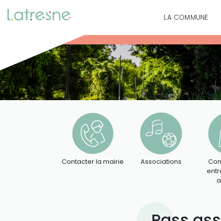
LA COMMUNE
Contacter la mairie
Associations
Com
entr
a
Pass ass