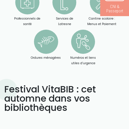
CNI &
Passeport
Professionnels de
Services de
Cantine scolaire :
santé
Latresne
Menus et Paiement
Ordures ménagères
Numéros et liens
utiles d’urgence
Festival VitaBIB : cet
automne dans vos
bibliothèques