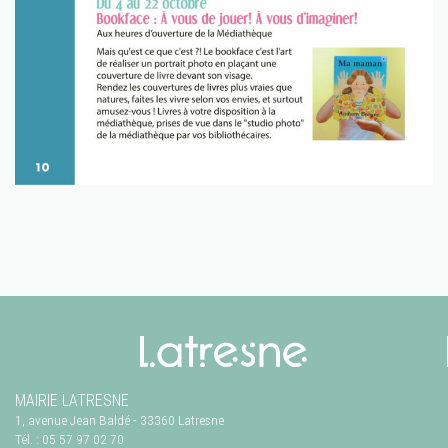
MAIRIE LATRESNE
1, avenue Jean Baldé
-
33360
Latresne
Tél. :
05 57 97 02 70