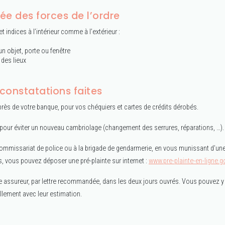
vée des forces de l’ordre
t indices à l’intérieur comme à l’extérieur :
n objet, porte ou fenêtre
 des lieux
 constatations faites
rès de votre banque, pour vos chéquiers et cartes de crédits dérobés.
our éviter un nouveau cambriolage (changement des serrures, réparations, …).
ommissariat de police ou à la brigade de gendarmerie, en vous munissant d’une 
, vous pouvez déposer une pré-plainte sur internet :
www.pre-plainte-en-ligne.g
re assureur, par lettre recommandée, dans les deux jours ouvrés. Vous pouvez y 
llement avec leur estimation.