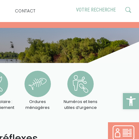
CONTACT
Ouv
laire :
Ordures
Numéros et liens
aiement
ménagères
utiles d’urgence
réflexes