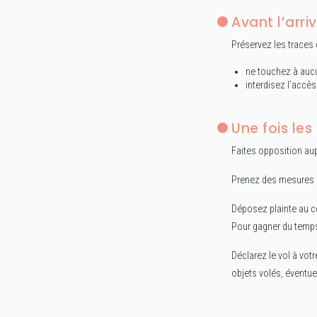
Avant l’arri
Préservez les traces e
ne touchez à aucu
interdisez l’accès
Une fois les
Faites opposition aup
Prenez des mesures p
Déposez plainte au c
Pour gagner du temps
Déclarez le vol à vot
objets volés, éventue