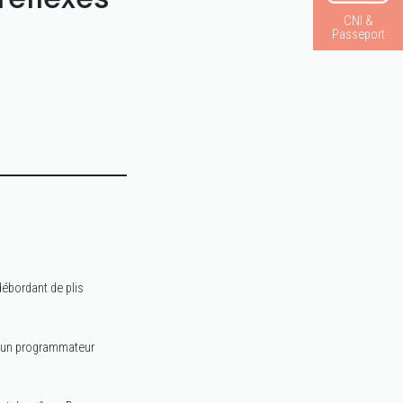
CNI &
Passeport
débordant de plis
e d’un programmateur