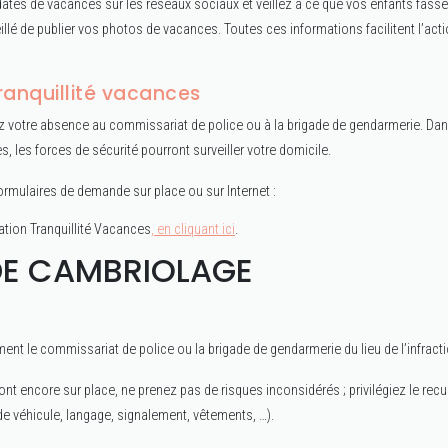
dates de vacances sur les réseaux sociaux et veillez à ce que vos enfants fas
llé de publier vos photos de vacances. Toutes ces informations facilitent l’act
ranquillité vacances
 votre absence au commissariat de police ou à la brigade de gendarmerie. Dans
, les forces de sécurité pourront surveiller votre domicile.
rmulaires de demande sur place ou sur Internet :
ration Tranquillité Vacances
, en cliquant ici
.
DE CAMBRIOLAGE
t le commissariat de police ou la brigade de gendarmerie du lieu de l’infracti
ont encore sur place, ne prenez pas de risques inconsidérés ; privilégiez le recu
 de véhicule, langage, signalement, vêtements, …).