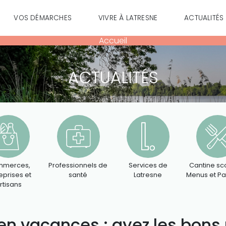
VOS DÉMARCHES
VIVRE À LATRESNE
ACTUALITÉS
Accueil
ACTUALITÉS
merces,
Professionnels de
Services de
Cantine sco
eprises et
santé
Latresne
Menus et P
rtisans
en vacances : ayez les bons 