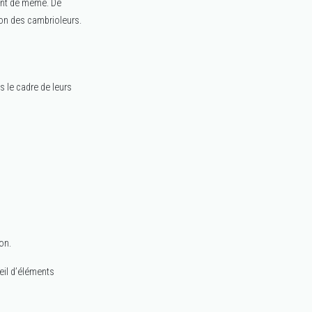
sent de même. De
ion des cambrioleurs.
 le cadre de leurs
on.
eil d’éléments