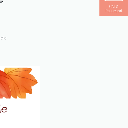
CNI &
Passeport
elle