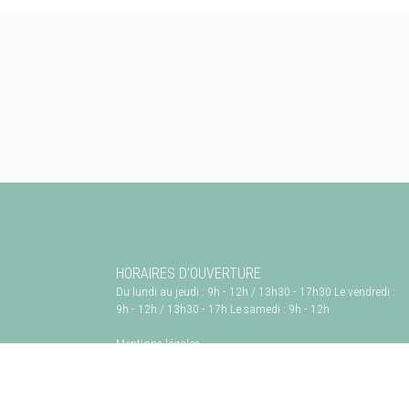
HORAIRES D'OUVERTURE
Du lundi au jeudi : 9h - 12h / 13h30 - 17h30 Le vendredi :
9h - 12h / 13h30 - 17h Le samedi : 9h - 12h
Mentions légales