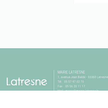
MAIRIE LATRESNE
1, avenue Jean Baldé
-
33360
Latresne
Tél. :
05 57 97 02 70
Fax. :
05 56 20 11 17
Mail :
mairie@mairie-latresne.fr