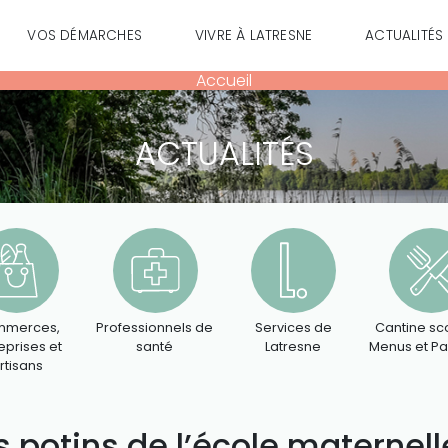
VOS DÉMARCHES
VIVRE À LATRESNE
ACTUALITÉS
Accueil
ACTUALITÉS
merces,
Professionnels de
Services de
Cantine sco
eprises et
santé
Latresne
Menus et P
rtisans
s potins de l’école maternell