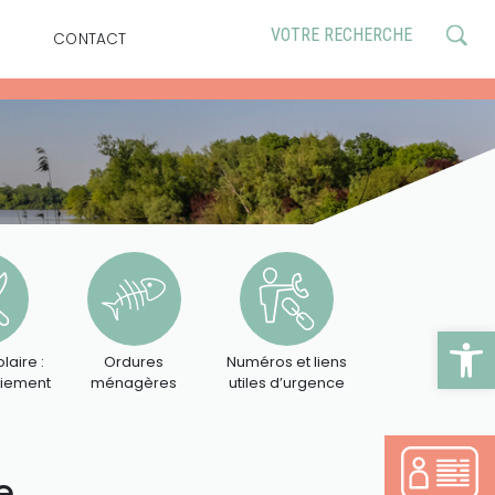
CONTACT
Ouv
laire :
Ordures
Numéros et liens
aiement
ménagères
utiles d’urgence
e