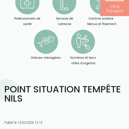
CNI &
Passeport
Professionnels de
Services de
Cantine scolaire :
santé
Latresne
Menus et Paiement
Ordures ménagères
Numéros et liens
utiles d’urgence
POINT SITUATION TEMPÊTE
NILS
Publié le 12/02/2026 13:13