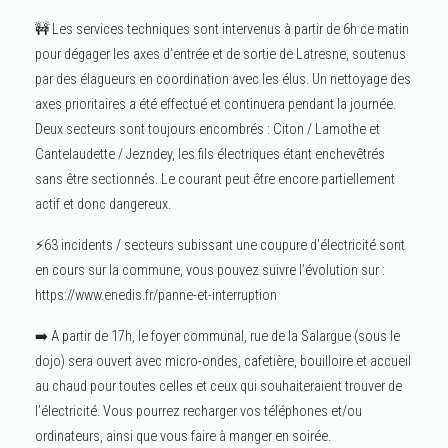
🚧 Les services techniques sont intervenus à partir de 6h ce matin
pour dégager les axes d’entrée et de sortie de Latresne, soutenus
par des élagueurs en coordination avec les élus. Un nettoyage des
axes prioritaires a été effectué et continuera pendant la journée.
Deux secteurs sont toujours encombrés : Citon / Lamothe et
Cantelaudette / Jezndey, les fils électriques étant enchevêtrés
sans être sectionnés. Le courant peut être encore partiellement
actif et donc dangereux.
⚡63 incidents / secteurs subissant une coupure d’électricité sont
en cours sur la commune, vous pouvez suivre l’évolution sur :
https://www.enedis.fr/panne-et-interruption
➡️ A partir de 17h, le foyer communal, rue de la Salargue (sous le
dojo) sera ouvert avec micro-ondes, cafetière, bouilloire et accueil
au chaud pour toutes celles et ceux qui souhaiteraient trouver de
l’électricité. Vous pourrez recharger vos téléphones et/ou
ordinateurs, ainsi que vous faire à manger en soirée.