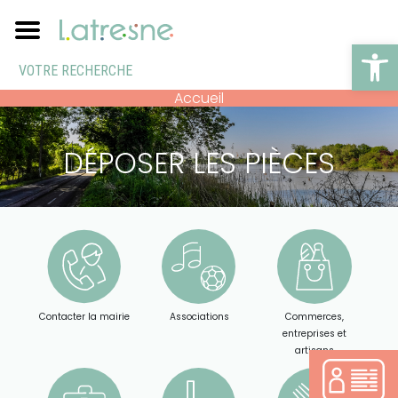
Ouv
Accueil
DÉPOSER LES PIÈCES
Contacter la mairie
Associations
Commerces,
entreprises et
artisans