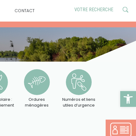
CONTACT
Ouv
laire :
Ordures
Numéros et liens
aiement
ménagères
utiles d’urgence