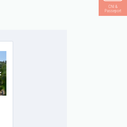
CNI &
Passeport