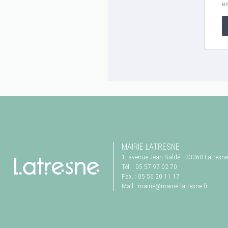
MAIRIE LATRESNE
1, avenue Jean Baldé
-
33360
Latresne
Tél. :
05 57 97 02 70
Fax. :
05 56 20 11 17
Mail :
mairie@mairie-latresne.fr