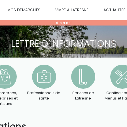
VOS DÉMARCHES
VIVRE À LATRESNE
ACTUALITÉS
Accueil
LETTRE D’INFORMATIONS
merces,
Professionnels de
Services de
Cantine sco
eprises et
santé
Latresne
Menus et P
rtisans
ations