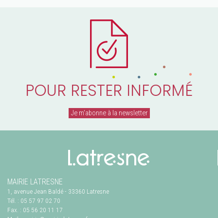
POUR RESTER INFORMÉ
Je m'abonne à la newsletter
MAIRIE LATRESNE
1, avenue Jean Baldé
-
33360
Latresne
Tél. :
05 57 97 02 70
Fax. :
05 56 20 11 17